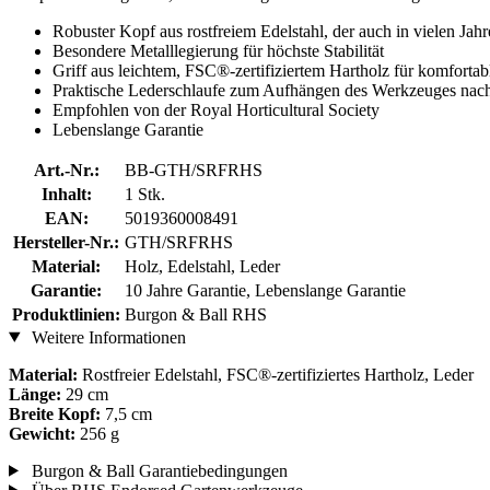
Robuster Kopf aus rostfreiem Edelstahl, der auch in vielen Jahr
Besondere Metalllegierung für höchste Stabilität
Griff aus leichtem, FSC®-zertifiziertem Hartholz für komfortab
Praktische Lederschlaufe zum Aufhängen des Werkzeuges nach
Empfohlen von der Royal Horticultural Society
Lebenslange Garantie
Art.-Nr.:
BB-GTH/SRFRHS
Inhalt:
1 Stk.
EAN:
5019360008491
Hersteller-Nr.:
GTH/SRFRHS
Material:
Holz, Edelstahl, Leder
Garantie:
10 Jahre Garantie, Lebenslange Garantie
Produktlinien:
Burgon & Ball RHS
Weitere Informationen
Material:
Rostfreier Edelstahl, FSC®-zertifiziertes Hartholz, Leder
Länge:
29 cm
Breite Kopf:
7,5 cm
Gewicht:
256 g
Burgon & Ball Garantiebedingungen