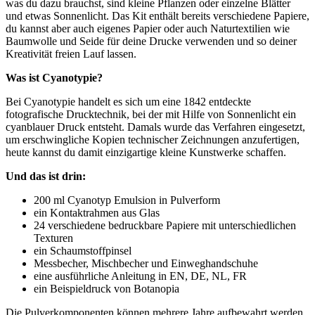
was du dazu brauchst, sind kleine Pflanzen oder einzelne Blätter
und etwas Sonnenlicht. Das Kit enthält bereits verschiedene Papiere,
du kannst aber auch eigenes Papier oder auch Naturtextilien wie
Baumwolle und Seide für deine Drucke verwenden und so deiner
Kreativität freien Lauf lassen.
Was ist Cyanotypie?
Bei Cyanotypie handelt es sich um eine 1842 entdeckte
fotografische Drucktechnik, bei der mit Hilfe von Sonnenlicht ein
cyanblauer Druck entsteht. Damals wurde das Verfahren eingesetzt,
um erschwingliche Kopien technischer Zeichnungen anzufertigen,
heute kannst du damit einzigartige kleine Kunstwerke schaffen.
Und das ist drin:
200 ml Cyanotyp Emulsion in Pulverform
ein Kontaktrahmen aus Glas
24 verschiedene bedruckbare Papiere mit unterschiedlichen
Texturen
ein Schaumstoffpinsel
Messbecher, Mischbecher und Einweghandschuhe
eine ausführliche Anleitung in EN, DE, NL, FR
ein Beispieldruck von Botanopia
Die Pulverkomponenten können mehrere Jahre aufbewahrt werden,