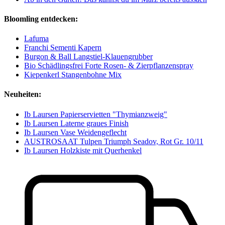
Bloomling entdecken:
Lafuma
Franchi Sementi Kapern
Burgon & Ball Langstiel-Klauengrubber
Bio Schädlingsfrei Forte Rosen- & Zierpflanzenspray
Kiepenkerl Stangenbohne Mix
Neuheiten:
Ib Laursen Papierservietten "Thymianzweig"
Ib Laursen Laterne graues Finish
Ib Laursen Vase Weidengeflecht
AUSTROSAAT Tulpen Triumph Seadov, Rot Gr. 10/11
Ib Laursen Holzkiste mit Querhenkel