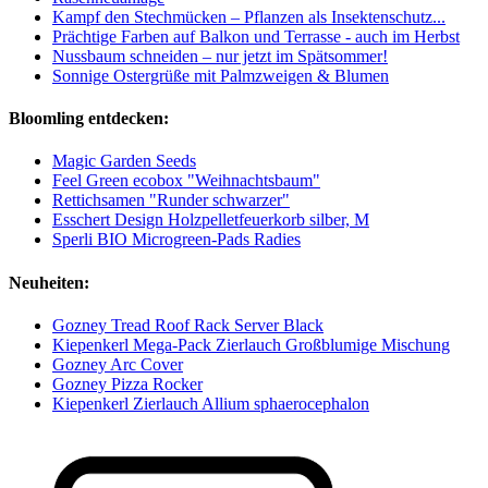
Kampf den Stechmücken – Pflanzen als Insektenschutz...
Prächtige Farben auf Balkon und Terrasse - auch im Herbst
Nussbaum schneiden – nur jetzt im Spätsommer!
Sonnige Ostergrüße mit Palmzweigen & Blumen
Bloomling entdecken:
Magic Garden Seeds
Feel Green ecobox "Weihnachtsbaum"
Rettichsamen "Runder schwarzer"
Esschert Design Holzpelletfeuerkorb silber, M
Sperli BIO Microgreen-Pads Radies
Neuheiten:
Gozney Tread Roof Rack Server Black
Kiepenkerl Mega-Pack Zierlauch Großblumige Mischung
Gozney Arc Cover
Gozney Pizza Rocker
Kiepenkerl Zierlauch Allium sphaerocephalon