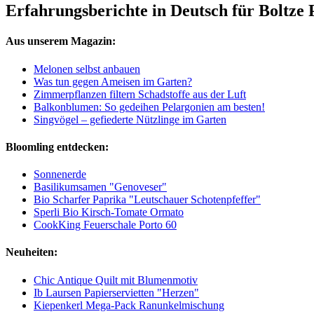
Erfahrungsberichte in Deutsch für Boltze
Aus unserem Magazin:
Melonen selbst anbauen
Was tun gegen Ameisen im Garten?
Zimmerpflanzen filtern Schadstoffe aus der Luft
Balkonblumen: So gedeihen Pelargonien am besten!
Singvögel – gefiederte Nützlinge im Garten
Bloomling entdecken:
Sonnenerde
Basilikumsamen "Genoveser"
Bio Scharfer Paprika "Leutschauer Schotenpfeffer"
Sperli Bio Kirsch-Tomate Ormato
CookKing Feuerschale Porto 60
Neuheiten:
Chic Antique Quilt mit Blumenmotiv
Ib Laursen Papierservietten "Herzen"
Kiepenkerl Mega-Pack Ranunkelmischung