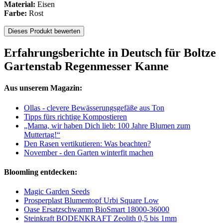
Material:
Eisen
Farbe:
Rost
Dieses Produkt bewerten
Erfahrungsberichte in Deutsch für Boltze
Gartenstab Regenmesser Kanne
Aus unserem Magazin:
Ollas - clevere Bewässerungsgefäße aus Ton
Tipps fürs richtige Kompostieren
„Mama, wir haben Dich lieb: 100 Jahre Blumen zum
Muttertag!“
Den Rasen vertikutieren: Was beachten?
November - den Garten winterfit machen
Bloomling entdecken:
Magic Garden Seeds
Prosperplast Blumentopf Urbi Square Low
Oase Ersatzschwamm BioSmart 18000-36000
Steinkraft BODENKRAFT Zeolith 0,5 bis 1mm