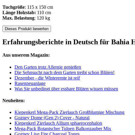
Tuchgröße
: 115 x 150 cm
Länge Holzstab:
110 cm
Max. Belastung
: 120 kg
Dieses Produkt bewerten
Erfahrungsberichte in Deutsch für Bahia 
Aus unserem Magazin:
Den Garten trotz Allergie genießen
Die Sehnsucht nach dem Garten treibt schon Blüten!
Dezember - die Winterernte ist reif
Rasenneuanlage
Was Sie unbedingt über essbare Blüten wissen müssen
Neuheiten:
Kiepenkerl Mega-Pack Zierlauch Großblumige Mischung
Gozney Dome (Gen 2) Cover - Natural
Kiepenkerl Zierlauch Allium sphaerocephalon
Mega-Pack Botanischer Tulpen Balkonzauber Mix
Gozney Live Fire Charcoal Tongs