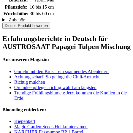
Pflanztiefe:
10 bis 15 cm
Wuchshöhe:
30 bis 60 cm
Zubehör
Dieses Produkt bewerten
Erfahrungsberichte in Deutsch für
AUSTROSAAT Papagei Tulpen Mischung
Aus unserem Magazin:
Garteln mit den Kids – ein spannendes Abenteuer!
Achtung scharf! So gelingt die Chili-Anzucht
Richtig mulchen
Orchideenpflege - richtig währt am längsten
Trendige Frühlingsblumen: Jetzt kommen die Knollen in die
Erde!
Bloomling entdecken:
Kiepenkerl
Magic Garden Seeds Heilkräutersamen
KÄRCHER Fasspumpe BP 1 Barrel