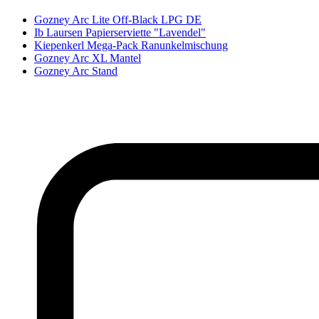
Gozney Arc Lite Off-Black LPG DE
Ib Laursen Papierserviette "Lavendel"
Kiepenkerl Mega-Pack Ranunkelmischung
Gozney Arc XL Mantel
Gozney Arc Stand