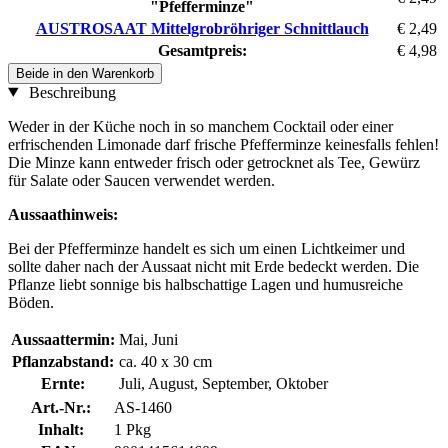
"Pfefferminze"
AUSTROSAAT Mittelgrobröhriger Schnittlauch
€ 2,49
Gesamtpreis:
€ 4,98
Beide in den Warenkorb
Beschreibung
Weder in der Küche noch in so manchem Cocktail oder einer
erfrischenden Limonade darf frische Pfefferminze keinesfalls fehlen!
Die Minze kann entweder frisch oder getrocknet als Tee, Gewürz
für Salate oder Saucen verwendet werden.
Aussaathinweis:
Bei der Pfefferminze handelt es sich um einen Lichtkeimer und
sollte daher nach der Aussaat nicht mit Erde bedeckt werden. Die
Pflanze liebt sonnige bis halbschattige Lagen und humusreiche
Böden.
Aussaattermin:
Mai, Juni
Pflanzabstand:
ca. 40 x 30 cm
Ernte:
Juli, August, September, Oktober
Art.-Nr.:
AS-1460
Inhalt:
1 Pkg