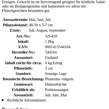
Erträgen. Gekocht ist sie hervorragend geeignet für köstliche Salate
oder als Beilagengemüse und harmoniert vor allem mit
Fleischgerichten besonders gut.
Aussaattermin:
Mai, Juni, Juli
Pflanzabstand:
40-50 x 5-7 cm
Ernte:
Juli, August, September
Art.-Nr.:
AS-410
Inhalt:
1 Pkg
EAN:
9001415544104
Hersteller-Nr.:
544104
Aussaatort:
Freiland
Inhalt reicht für circa:
6 kg Ertrag
Pflanztiefe:
3 cm
Standort:
Sonnige Lage
Botanische Bezeichnung:
Phaseolus vulgaris
Gemüseart:
Hülsenfrüchte
Erhältlich als:
Portionssaatgut
Aussaatzeit:
Juli, Juni, Mai
Rechtliche Informationen