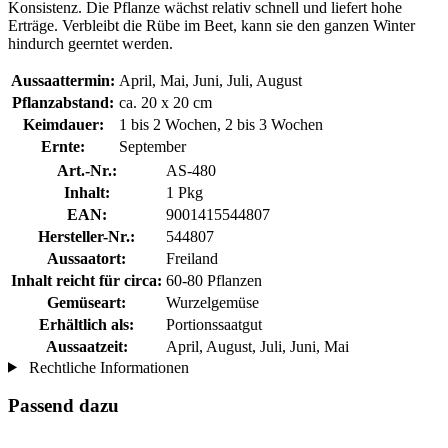
Konsistenz. Die Pflanze wächst relativ schnell und liefert hohe
Erträge. Verbleibt die Rübe im Beet, kann sie den ganzen Winter
hindurch geerntet werden.
Aussaattermin:
April, Mai, Juni, Juli, August
Pflanzabstand:
ca. 20 x 20 cm
Keimdauer:
1 bis 2 Wochen, 2 bis 3 Wochen
Ernte:
September
Art.-Nr.:
AS-480
Inhalt:
1 Pkg
EAN:
9001415544807
Hersteller-Nr.:
544807
Aussaatort:
Freiland
Inhalt reicht für circa:
60-80 Pflanzen
Gemüseart:
Wurzelgemüse
Erhältlich als:
Portionssaatgut
Aussaatzeit:
April, August, Juli, Juni, Mai
Rechtliche Informationen
Passend dazu