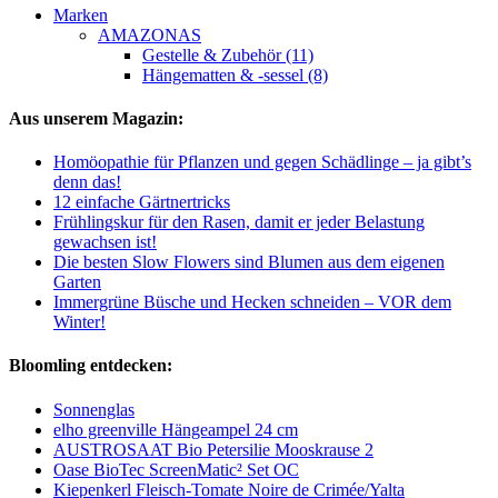
Marken
AMAZONAS
Gestelle & Zubehör (11)
Hängematten & -sessel (8)
Aus unserem Magazin:
Homöopathie für Pflanzen und gegen Schädlinge – ja gibt’s
denn das!
12 einfache Gärtnertricks
Frühlingskur für den Rasen, damit er jeder Belastung
gewachsen ist!
Die besten Slow Flowers sind Blumen aus dem eigenen
Garten
Immergrüne Büsche und Hecken schneiden – VOR dem
Winter!
Bloomling entdecken:
Sonnenglas
elho greenville Hängeampel 24 cm
AUSTROSAAT Bio Petersilie Mooskrause 2
Oase BioTec ScreenMatic² Set OC
Kiepenkerl Fleisch-Tomate Noire de Crimée/Yalta