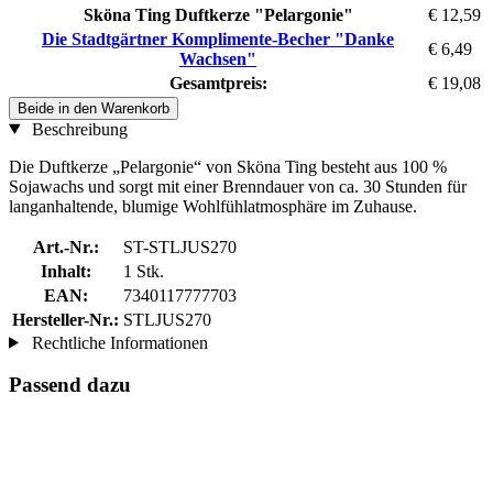
Sköna Ting Duftkerze "Pelargonie"
€ 12,59
Die Stadtgärtner Komplimente-Becher "Danke
€ 6,49
Wachsen"
Gesamtpreis:
€ 19,08
Beide in den Warenkorb
Beschreibung
Die Duftkerze „Pelargonie“ von Sköna Ting besteht aus 100 %
Sojawachs und sorgt mit einer Brenndauer von ca. 30 Stunden für
langanhaltende, blumige Wohlfühlatmosphäre im Zuhause.
Art.-Nr.:
ST-STLJUS270
Inhalt:
1 Stk.
EAN:
7340117777703
Hersteller-Nr.:
STLJUS270
Rechtliche Informationen
Passend dazu