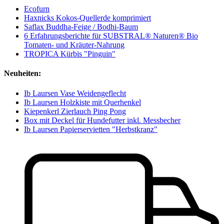
Ecofurn
Haxnicks Kokos-Quellerde komprimiert
Saflax Buddha-Feige / Bodhi-Baum
6 Erfahrungsberichte für SUBSTRAL® Naturen® Bio
Tomaten- und Kräuter-Nahrung
TROPICA Kürbis "Pinguin"
Neuheiten:
Ib Laursen Vase Weidengeflecht
Ib Laursen Holzkiste mit Querhenkel
Kiepenkerl Zierlauch Ping Pong
Box mit Deckel für Hundefutter inkl. Messbecher
Ib Laursen Papierservietten "Herbstkranz"