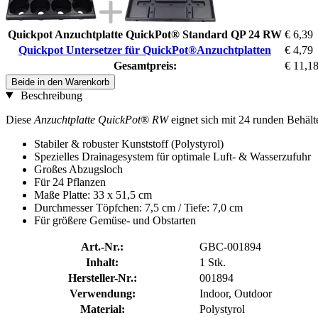
Quickpot Anzuchtplatte QuickPot® Standard QP 24 RW
€ 6,39
Quickpot Untersetzer für QuickPot®Anzuchtplatten
€ 4,79
Gesamtpreis:
€ 11,1
Beide in den Warenkorb
Beschreibung
Diese
Anzuchtplatte QuickPot® RW
eignet sich mit 24 runden Behä
Stabiler & robuster Kunststoff (Polystyrol)
Spezielles Drainagesystem für optimale Luft- & Wasserzufuhr
Großes Abzugsloch
Für 24 Pflanzen
Maße Platte: 33 x 51,5 cm
Durchmesser Töpfchen: 7,5 cm / Tiefe: 7,0 cm
Für größere Gemüse- und Obstarten
Art.-Nr.:
GBC-001894
Inhalt:
1 Stk.
Hersteller-Nr.:
001894
Verwendung:
Indoor, Outdoor
Material:
Polystyrol