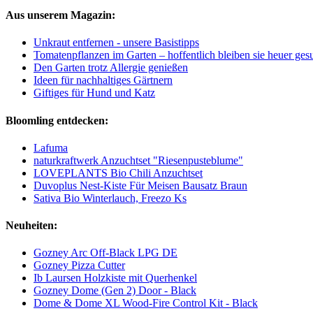
Aus unserem Magazin:
Unkraut entfernen - unsere Basistipps
Tomatenpflanzen im Garten – hoffentlich bleiben sie heuer ges
Den Garten trotz Allergie genießen
Ideen für nachhaltiges Gärtnern
Giftiges für Hund und Katz
Bloomling entdecken:
Lafuma
naturkraftwerk Anzuchtset "Riesenpusteblume"
LOVEPLANTS Bio Chili Anzuchtset
Duvoplus Nest-Kiste Für Meisen Bausatz Braun
Sativa Bio Winterlauch, Freezo Ks
Neuheiten:
Gozney Arc Off-Black LPG DE
Gozney Pizza Cutter
Ib Laursen Holzkiste mit Querhenkel
Gozney Dome (Gen 2) Door - Black
Dome & Dome XL Wood-Fire Control Kit - Black