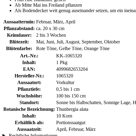
Ab Mitte Mai ins Freiland pflanzen
Als Bodendecker weit genug auseinander setzen, um ein ineina
Aussaattermin:
Februar, März, April
Pflanzabstand:
ca. 20 x 30 cm
Keimdauer:
2 bis 3 Wochen
Blütezeit:
Mai, Juni, Juli, August, September, Oktober
Blütenfarbe:
Rote Töne, Gelbe Töne, Orange Töne
Art.-Nr.:
KK-1065320
Inhalt:
1 Pkg
EAN:
4099682653204
Hersteller-Nr.:
1065320
Aussaatort:
Vorkultur
Pflanztiefe:
0,5 bis 1 cm
Wuchshöhe:
100 bis 150 cm
Standort:
Sonne bis Halbschatten, Sonnige Lage, H
Botanische Bezeichnung:
Thunbergia alata
Inhalt:
10 Korn
Erhältlich als:
Portionssaatgut
Aussaatzeit:
April, Februar, März
Rechtliche Informationen