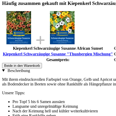
Häufig zusammen gekauft mit Kiepenkerl Schwarzä
Kiepenkerl Schwarzäugige Susanne African Sunset
€
Kiepenkerl Schwarzäugige Susanne "Thunbergien Mischung"
€
Gesamtpreis:
€
Beide in den Warenkorb
Beschreibung
Mit ihrem eindrucksvollen Farbspiel von Orange, Gelb und Apricot un
als Bodendecker in Beeten sowie ohne Rankhilfe als Hängepflanze i
Unsere Tipps:
Pro Topf 5 bis 6 Samen aussäen
Langsame und unregelmäßige Keimung
Nach der Keimung hell und kühler weiterkultivieren
Früh eine Rankhilfe geben