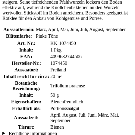
steigern. Seine tiefreichenden Pfahlwurzeln lockern den Boden
effektiv auf, während die Knöllchenbakterien an den Wurzeln
wertvollen Stickstoff im Boden anreichern. Besonders geeignet ist
Rotklee für den Anbau von Kohlgemüse und Porree.
Aussaattermin:
März, April, Mai, Juni, Juli, August, September
Blütenfarbe:
Pinke Töne
Art.-Nr.:
KK-1074450
Inhalt:
1 Pkg
EAN:
4099682744506
Hersteller-Nr.:
1074450
Aussaatort:
Freiland
Inhalt reicht für circa:
20 m²
Botanische
Trifolium pratense
Bezeichnung:
Inhalt:
50 g
Eigenschaften:
Bienenfreundlich
Erhältlich als:
Portionssaatgut
April, August, Juli, Juni, März, Mai,
Aussaatzeit:
September
Tierart:
Bienen
Rechtliche Informationen