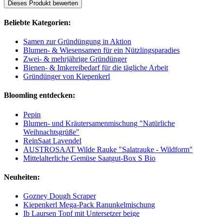
Dieses Produkt bewerten
Beliebte Kategorien:
Samen zur Gründüngung in Aktion
Blumen- & Wiesensamen für ein Nützlingsparadies
Zwei- & mehrjährige Gründünger
Bienen- & Imkereibedarf für die tägliche Arbeit
Gründünger von Kiepenkerl
Bloomling entdecken:
Pepin
Blumen- und Kräutersamenmischung "Natürliche
Weihnachtsgrüße"
ReinSaat Lavendel
AUSTROSAAT Wilde Rauke "Salatrauke - Wildform"
Mittelalterliche Gemüse Saatgut-Box S Bio
Neuheiten:
Gozney Dough Scraper
Kiepenkerl Mega-Pack Ranunkelmischung
Ib Laursen Topf mit Untersetzer beige