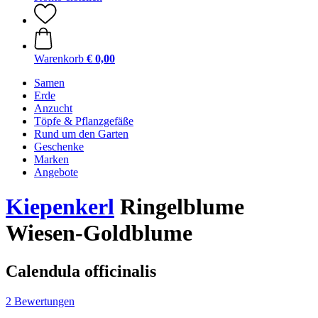
Warenkorb
€ 0,00
Samen
Erde
Anzucht
Töpfe & Pflanzgefäße
Rund um den Garten
Geschenke
Marken
Angebote
Kiepenkerl
Ringelblume
Wiesen-Goldblume
Calendula officinalis
2 Bewertungen