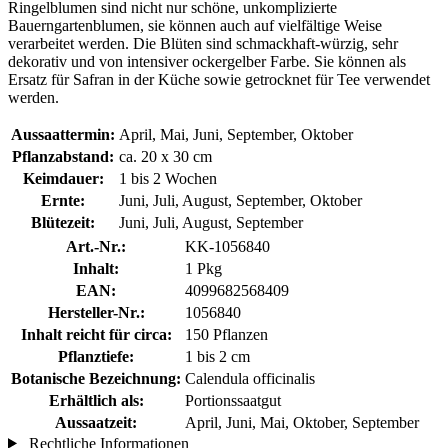
Ringelblumen sind nicht nur schöne, unkomplizierte
Bauerngartenblumen, sie können auch auf vielfältige Weise
verarbeitet werden. Die Blüten sind schmackhaft-würzig, sehr
dekorativ und von intensiver ockergelber Farbe. Sie können als
Ersatz für Safran in der Küche sowie getrocknet für Tee verwendet
werden.
Aussaattermin:
April, Mai, Juni, September, Oktober
Pflanzabstand:
ca. 20 x 30 cm
Keimdauer:
1 bis 2 Wochen
Ernte:
Juni, Juli, August, September, Oktober
Blütezeit:
Juni, Juli, August, September
Art.-Nr.:
KK-1056840
Inhalt:
1 Pkg
EAN:
4099682568409
Hersteller-Nr.:
1056840
Inhalt reicht für circa:
150 Pflanzen
Pflanztiefe:
1 bis 2 cm
Botanische Bezeichnung:
Calendula officinalis
Erhältlich als:
Portionssaatgut
Aussaatzeit:
April, Juni, Mai, Oktober, September
Rechtliche Informationen