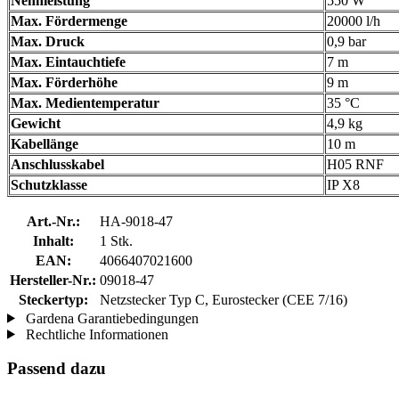
Nennleistung
550 W
Max. Fördermenge
20000 l/h
Max. Druck
0,9 bar
Max. Eintauchtiefe
7 m
Max. Förderhöhe
9 m
Max. Medientemperatur
35 °C
Gewicht
4,9 kg
Kabellänge
10 m
Anschlusskabel
H05 RNF
Schutzklasse
IP X8
Art.-Nr.:
HA-9018-47
Inhalt:
1 Stk.
EAN:
4066407021600
Hersteller-Nr.:
09018-47
Steckertyp:
Netzstecker Typ C, Eurostecker (CEE 7/16)
Gardena Garantiebedingungen
Rechtliche Informationen
Passend dazu