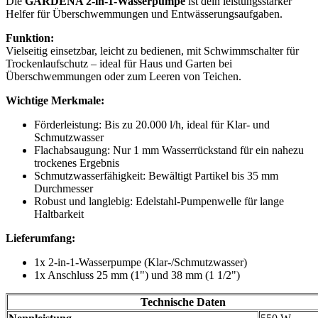
Die
GARDENA 2-in-1-Wasserpumpe
ist dein leistungsstarker
Helfer für Überschwemmungen und Entwässerungsaufgaben.
Funktion:
Vielseitig einsetzbar, leicht zu bedienen, mit Schwimmschalter für
Trockenlaufschutz – ideal für Haus und Garten bei
Überschwemmungen oder zum Leeren von Teichen.
Wichtige Merkmale:
Förderleistung: Bis zu 20.000 l/h, ideal für Klar- und
Schmutzwasser
Flachabsaugung: Nur 1 mm Wasserrückstand für ein nahezu
trockenes Ergebnis
Schmutzwasserfähigkeit: Bewältigt Partikel bis 35 mm
Durchmesser
Robust und langlebig: Edelstahl-Pumpenwelle für lange
Haltbarkeit
Lieferumfang:
1x 2-in-1-Wasserpumpe (Klar-/Schmutzwasser)
1x Anschluss 25 mm (1") und 38 mm (1 1/2")
Technische Daten