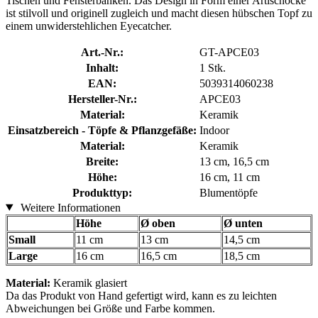
Tischen und Fensterbänken. Das Design in Form einer Artischocke
ist stilvoll und originell zugleich und macht diesen hübschen Topf zu
einem unwiderstehlichen Eyecatcher.
Art.-Nr.:
GT-APCE03
Inhalt:
1 Stk.
EAN:
5039314060238
Hersteller-Nr.:
APCE03
Material:
Keramik
Einsatzbereich - Töpfe & Pflanzgefäße:
Indoor
Material:
Keramik
Breite:
13 cm, 16,5 cm
Höhe:
16 cm, 11 cm
Produkttyp:
Blumentöpfe
Weitere Informationen
Höhe
Ø oben
Ø unten
Small
11 cm
13 cm
14,5 cm
Large
16 cm
16,5 cm
18,5 cm
Material:
Keramik glasiert
Da das Produkt von Hand gefertigt wird, kann es zu leichten
Abweichungen bei Größe und Farbe kommen.