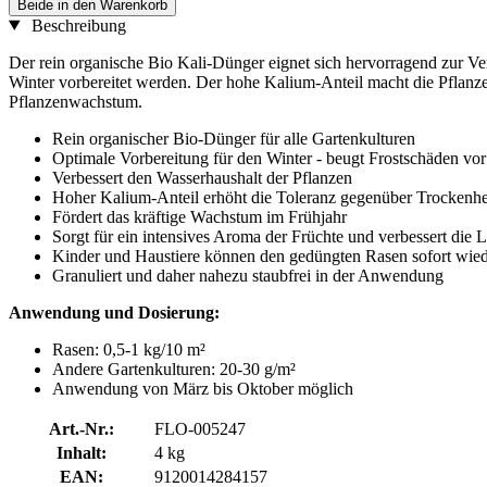
Beide in den Warenkorb
Beschreibung
Der rein organische Bio Kali-Dünger eignet sich hervorragend zur V
Winter vorbereitet werden. Der hohe Kalium-Anteil macht die Pflanze
Pflanzenwachstum.
Rein organischer Bio-Dünger für alle Gartenkulturen
Optimale Vorbereitung für den Winter - beugt Frostschäden vor
Verbessert den Wasserhaushalt der Pflanzen
Hoher Kalium-Anteil erhöht die Toleranz gegenüber Trockenhe
Fördert das kräftige Wachstum im Frühjahr
Sorgt für ein intensives Aroma der Früchte und verbessert die L
Kinder und Haustiere können den gedüngten Rasen sofort wied
Granuliert und daher nahezu staubfrei in der Anwendung
Anwendung und Dosierung:
Rasen: 0,5-1 kg/10 m²
Andere Gartenkulturen: 20-30 g/m²
Anwendung von März bis Oktober möglich
Art.-Nr.:
FLO-005247
Inhalt:
4 kg
EAN:
9120014284157