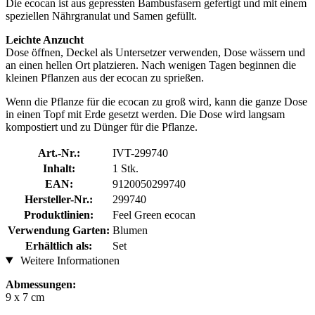
Die ecocan ist aus gepressten Bambusfasern gefertigt und mit einem
speziellen Nährgranulat und Samen gefüllt.
Leichte Anzucht
Dose öffnen, Deckel als Untersetzer verwenden, Dose wässern und
an einen hellen Ort platzieren. Nach wenigen Tagen beginnen die
kleinen Pflanzen aus der ecocan zu sprießen.
Wenn die Pflanze für die ecocan zu groß wird, kann die ganze Dose
in einen Topf mit Erde gesetzt werden. Die Dose wird langsam
kompostiert und zu Dünger für die Pflanze.
Art.-Nr.:
IVT-299740
Inhalt:
1 Stk.
EAN:
9120050299740
Hersteller-Nr.:
299740
Produktlinien:
Feel Green ecocan
Verwendung Garten:
Blumen
Erhältlich als:
Set
Weitere Informationen
Abmessungen:
9 x 7 cm