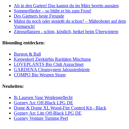
Ab in den Garten! Das kannst du im März bereits aussäen
Sommerflieder – so blüht er bis zum Frost!
Des Gärtners beste Freunde
Mähst du noch oder genießt du schon? – Mähroboter auf dem
Vormarsch!
Zitruspflanzen - schön, köstlich, heikel beim Überwintern
Bloomling entdecken:
Burgon & Ball
Kiepenkerl Zierkürbis Raritäten Mischung
LOVEPLANTS Bio Chili Anzuchtset
GARDENA Cleansystem Jalousienbürste
COMPO Bio Wespen Stopp
Neuheiten:
Ib Laursen Vase Weidengeflecht
Gozney Arc Off-Black LPG DE
Dome & Dome XL Wood-Fire Control Kit - Black
Gozney Arc Lite Off-Black LPG DE
Gozney Venture Turning Peel