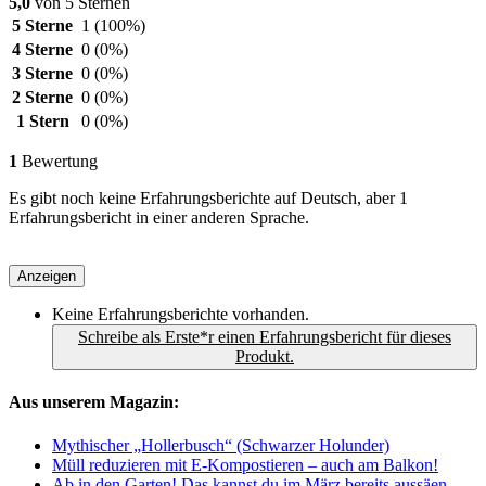
5,0
von 5 Sternen
5 Sterne
1
(100%)
4 Sterne
0
(0%)
3 Sterne
0
(0%)
2 Sterne
0
(0%)
1 Stern
0
(0%)
1
Bewertung
Es gibt noch keine Erfahrungsberichte auf Deutsch, aber 1
Erfahrungsbericht in einer anderen Sprache.
Anzeigen
Keine Erfahrungsberichte vorhanden.
Schreibe als Erste*r einen Erfahrungsbericht für dieses
Produkt.
Aus unserem Magazin:
Mythischer „Hollerbusch“ (Schwarzer Holunder)
Müll reduzieren mit E-Kompostieren – auch am Balkon!
Ab in den Garten! Das kannst du im März bereits aussäen