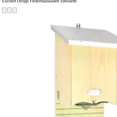
Esschert Design Fledermauskasten Silhouette