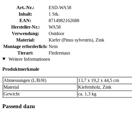
Art.-Nr.:
ESD-WA58
Inhalt:
1 Stk.
EAN:
8714982162688
Hersteller-Nr.:
WA58
Verwendung:
Outdoor
Material:
Kiefer (Pinus sylvestris), Zink
Montage erforderlich:
Nein
Tierart:
Fledermaus
Weitere Informationen
Produktmerkmale
Abmessungen (L/B/H)
13,7 x 19,2 x 44,5 cm
Material
Kiefernholz, Zink
Gewicht
ca. 1,3 kg
Passend dazu