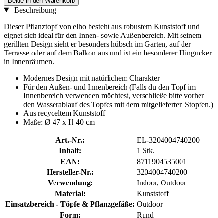
Beide in den Warenkorb
Beschreibung
Dieser Pflanztopf von elho besteht aus robustem Kunststoff und
eignet sich ideal für den Innen- sowie Außenbereich. Mit seinem
gerillten Design sieht er besonders hübsch im Garten, auf der
Terrasse oder auf dem Balkon aus und ist ein besonderer Hingucker
in Innenräumen.
Modernes Design mit natürlichem Charakter
Für den Außen- und Innenbereich (Falls du den Topf im
Innenbereich verwenden möchtest, verschließe bitte vorher
den Wasserablauf des Topfes mit dem mitgelieferten Stopfen.)
Aus recyceltem Kunststoff
Maße: Ø 47 x H 40 cm
Art.-Nr.:
EL-3204004740200
Inhalt:
1 Stk.
EAN:
8711904535001
Hersteller-Nr.:
3204004740200
Verwendung:
Indoor, Outdoor
Material:
Kunststoff
Einsatzbereich - Töpfe & Pflanzgefäße:
Outdoor
Form:
Rund