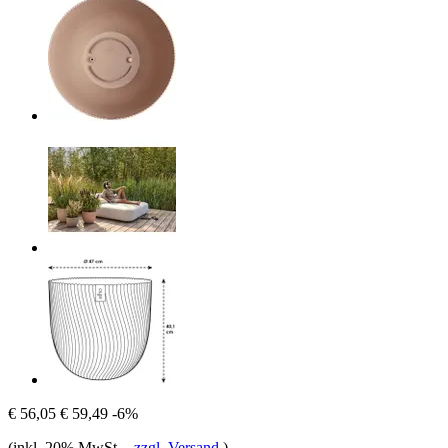
€ 56,05
€ 59,49
-6%
(inkl. 20% MwSt.
-
zzgl. Versand
)