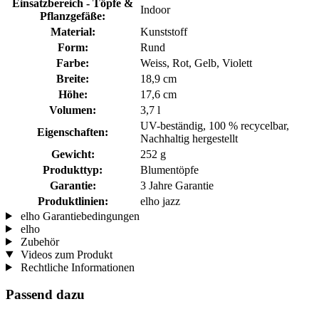
Einsatzbereich - Töpfe &
Indoor
Pflanzgefäße:
Material:
Kunststoff
Form:
Rund
Farbe:
Weiss, Rot, Gelb, Violett
Breite:
18,9 cm
Höhe:
17,6 cm
Volumen:
3,7 l
UV-beständig, 100 % recycelbar,
Eigenschaften:
Nachhaltig hergestellt
Gewicht:
252 g
Produkttyp:
Blumentöpfe
Garantie:
3 Jahre Garantie
Produktlinien:
elho jazz
elho Garantiebedingungen
elho
Zubehör
Videos zum Produkt
Rechtliche Informationen
Passend dazu