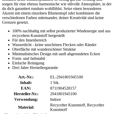
sorgen für eine ebenso harmonische wie stilvolle Atmosphäre, in der
du dich garantiert rundum wohlfühlst. Setze einen besonderen
Akzent mit einem einzelnen Blumentopf oder kombiniere die
verschiedenen Farben miteinander, deiner Kreativität sind keine
Grenzen gesetzt.
100% nachhaltig mit selbst produzierter Windenergie und aus
recyceltem Kunststoff hergestellt
Für den Innenbereich
Wasserdicht - keine unschönen Flecken oder Ränder
Oberfläche mit wunderschöner Struktur
Minimalistisches Design mit sanft abgerundeten Ecken
Form- und farbstabil
Einfache Reinigung
Drei Jahre Herstellergarantie
Art.-Nr.:
EL-2941801945100
Inhalt:
1 Stk.
EAN:
8711904528157
Hersteller-Nr.:
2941801945100
Verwendung:
Indoor
Recycelter Kunststoff, Recycelter
Material:
Kunststoff