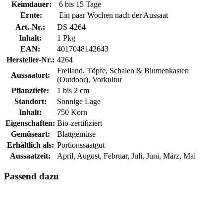
Keimdauer:
6 bis 15 Tage
Ernte:
Ein paar Wochen nach der Aussaat
Art.-Nr.:
DS-4264
Inhalt:
1 Pkg
EAN:
4017048142643
Hersteller-Nr.:
4264
Freiland, Töpfe, Schalen & Blumenkasten
Aussaatort:
(Outdoor), Vorkultur
Pflanztiefe:
1 bis 2 cm
Standort:
Sonnige Lage
Inhalt:
750 Korn
Eigenschaften:
Bio-zertifiziert
Gemüseart:
Blattgemüse
Erhältlich als:
Portionssaatgut
Aussaatzeit:
April, August, Februar, Juli, Juni, März, Mai
Passend dazu