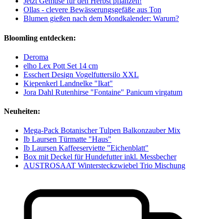
Jetzt Gemüse für den Herbst pflanzen!
Ollas - clevere Bewässerungsgefäße aus Ton
Blumen gießen nach dem Mondkalender: Warum?
Bloomling entdecken:
Deroma
elho Lex Pott Set 14 cm
Esschert Design Vogelfuttersilo XXL
Kiepenkerl Landnelke "Ikat"
Jora Dahl Rutenhirse "Fontaine" Panicum virgatum
Neuheiten:
Mega-Pack Botanischer Tulpen Balkonzauber Mix
Ib Laursen Türmatte "Haus"
Ib Laursen Kaffeeserviette "Eichenblatt"
Box mit Deckel für Hundefutter inkl. Messbecher
AUSTROSAAT Wintersteckzwiebel Trio Mischung