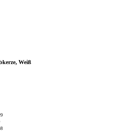
bkerze, Weiß
99
9
68