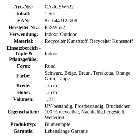
Art.-Nr.:
CA-IGSW532
Inhalt:
1 Stk.
EAN:
8716443122668
Hersteller-Nr.:
IGSW532
Verwendung:
Indoor, Outdoor
Material:
Recycelter Kunststoff, Recycelter Kunststoff
Einsatzbereich -
Töpfe &
Indoor
Pflanzgefäße:
Form:
Rund
Schwarz, Beige, Braun, Terrakotta, Orange,
Farbe:
Grün, Taupe
Breite:
13 cm
Höhe:
12 cm
Volumen:
1,2 l
UV-beständig, Frostbeständig, Bruchsicher,
Eigenschaften:
100 % recycelbar, Nachhaltig hergestellt,
Wetterfest
Produkttyp:
Blumentöpfe
Garantie:
Lebenslange Garantie