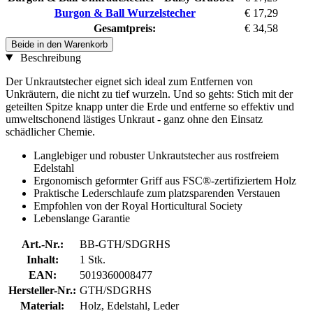
Burgon & Ball Wurzelstecher
€ 17,29
Gesamtpreis:
€ 34,58
Beide in den Warenkorb
Beschreibung
Der Unkrautstecher eignet sich ideal zum Entfernen von
Unkräutern, die nicht zu tief wurzeln. Und so gehts: Stich mit der
geteilten Spitze knapp unter die Erde und entferne so effektiv und
umweltschonend lästiges Unkraut - ganz ohne den Einsatz
schädlicher Chemie.
Langlebiger und robuster Unkrautstecher aus rostfreiem
Edelstahl
Ergonomisch geformter Griff aus FSC®-zertifiziertem Holz
Praktische Lederschlaufe zum platzsparenden Verstauen
Empfohlen von der Royal Horticultural Society
Lebenslange Garantie
Art.-Nr.:
BB-GTH/SDGRHS
Inhalt:
1 Stk.
EAN:
5019360008477
Hersteller-Nr.:
GTH/SDGRHS
Material:
Holz, Edelstahl, Leder