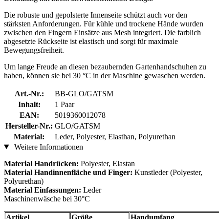
Die robuste und gepolsterte Innenseite schützt auch vor den
stärksten Anforderungen. Für kühle und trockene Hände wurden
zwischen den Fingern Einsätze aus Mesh integriert. Die farblich
abgesetzte Rückseite ist elastisch und sorgt für maximale
Bewegungsfreiheit.
Um lange Freude an diesen bezaubernden Gartenhandschuhen zu
haben, können sie bei 30 °C in der Maschine gewaschen werden.
Art.-Nr.:
BB-GLO/GATSM
Inhalt:
1 Paar
EAN:
5019360012078
Hersteller-Nr.:
GLO/GATSM
Material:
Leder, Polyester, Elasthan, Polyurethan
Weitere Informationen
Material Handrücken:
Polyester, Elastan
Material Handinnenfläche und Finger:
Kunstleder (Polyester,
Polyurethan)
Material Einfassungen:
Leder
Maschinenwäsche bei 30°C
Artikel
Größe
Handumfang