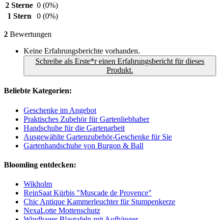
2 Sterne
0
(0%)
1 Stern
0
(0%)
2
Bewertungen
Keine Erfahrungsberichte vorhanden.
Schreibe als Erste*r einen Erfahrungsbericht für dieses
Produkt.
Beliebte Kategorien:
Geschenke im Angebot
Praktisches Zubehör für Gartenliebhaber
Handschuhe für die Gartenarbeit
Ausgewählte Gartenzubehör-Geschenke für Sie
Gartenhandschuhe von Burgon & Ball
Bloomling entdecken:
Wikholm
ReinSaat Kürbis "Muscade de Provence"
Chic Antique Kammerleuchter für Stumpenkerze
NexaLotte Mottenschutz
Windhager Blautafeln mit Aufhänger