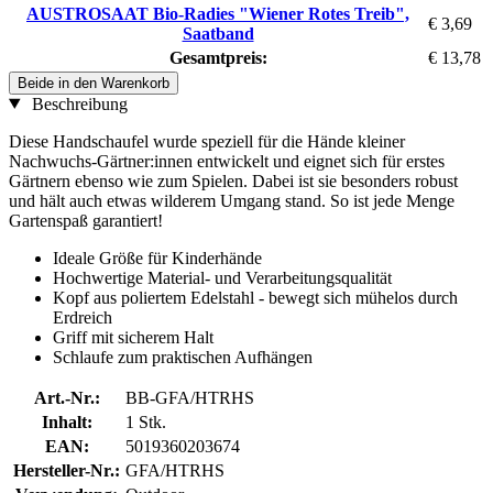
AUSTROSAAT Bio-Radies "Wiener Rotes Treib",
€ 3,69
Saatband
Gesamtpreis:
€ 13,78
Beide in den Warenkorb
Beschreibung
Diese Handschaufel wurde speziell für die Hände kleiner
Nachwuchs-Gärtner:innen entwickelt und eignet sich für erstes
Gärtnern ebenso wie zum Spielen. Dabei ist sie besonders robust
und hält auch etwas wilderem Umgang stand. So ist jede Menge
Gartenspaß garantiert!
Ideale Größe für Kinderhände
Hochwertige Material- und Verarbeitungsqualität
Kopf aus poliertem Edelstahl - bewegt sich mühelos durch
Erdreich
Griff mit sicherem Halt
Schlaufe zum praktischen Aufhängen
Art.-Nr.:
BB-GFA/HTRHS
Inhalt:
1 Stk.
EAN:
5019360203674
Hersteller-Nr.:
GFA/HTRHS