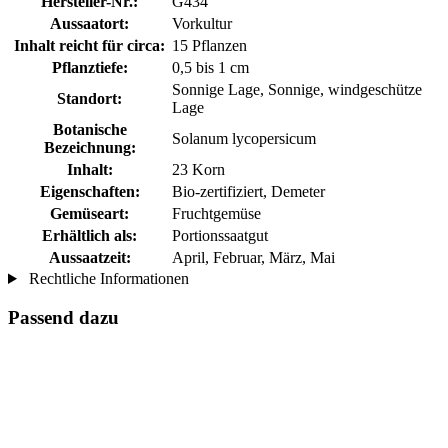
Hersteller-Nr.:
G434
Aussaatort:
Vorkultur
Inhalt reicht für circa:
15 Pflanzen
Pflanztiefe:
0,5 bis 1 cm
Sonnige Lage, Sonnige, windgeschütze
Standort:
Lage
Botanische
Solanum lycopersicum
Bezeichnung:
Inhalt:
23 Korn
Eigenschaften:
Bio-zertifiziert, Demeter
Gemüseart:
Fruchtgemüse
Erhältlich als:
Portionssaatgut
Aussaatzeit:
April, Februar, März, Mai
Rechtliche Informationen
Passend dazu