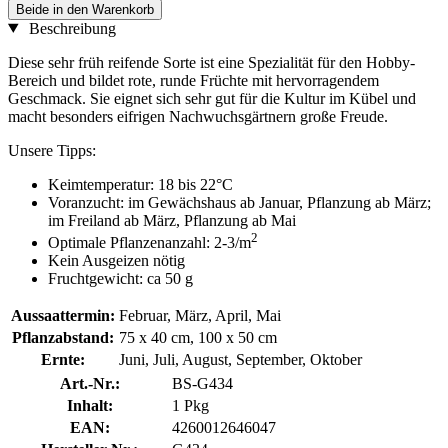
Beide in den Warenkorb
Beschreibung
Diese sehr früh reifende Sorte ist eine Spezialität für den Hobby-
Bereich und bildet rote, runde Früchte mit hervorragendem
Geschmack. Sie eignet sich sehr gut für die Kultur im Kübel und
macht besonders eifrigen Nachwuchsgärtnern große Freude.
Unsere Tipps:
Keimtemperatur: 18 bis 22°C
Voranzucht: im Gewächshaus ab Januar, Pflanzung ab März;
im Freiland ab März, Pflanzung ab Mai
2
Optimale Pflanzenanzahl: 2-3/m
Kein Ausgeizen nötig
Fruchtgewicht: ca 50 g
Aussaattermin:
Februar, März, April, Mai
Pflanzabstand:
75 x 40 cm, 100 x 50 cm
Ernte:
Juni, Juli, August, September, Oktober
Art.-Nr.:
BS-G434
Inhalt:
1 Pkg
EAN:
4260012646047