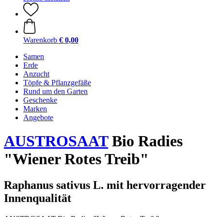
Warenkorb
€ 0,00
Samen
Erde
Anzucht
Töpfe & Pflanzgefäße
Rund um den Garten
Geschenke
Marken
Angebote
AUSTROSAAT
Bio Radies
"Wiener Rotes Treib"
Raphanus sativus L. mit hervorragender
Innenqualität