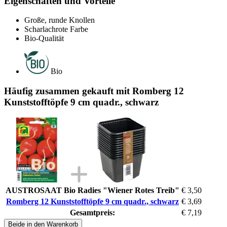
Eigenschaften und Vorteile
Große, runde Knollen
Scharlachrote Farbe
Bio-Qualität
Bio
Häufig zusammen gekauft mit Romberg 12
Kunststofftöpfe 9 cm quadr., schwarz
AUSTROSAAT Bio Radies "Wiener Rotes Treib"
€ 3,50
Romberg 12 Kunststofftöpfe 9 cm quadr., schwarz
€ 3,69
Gesamtpreis:
€ 7,19
Beide in den Warenkorb