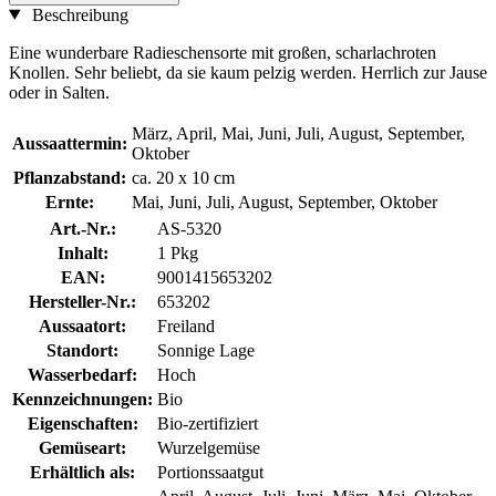
Beschreibung
Eine wunderbare Radieschensorte mit großen, scharlachroten
Knollen. Sehr beliebt, da sie kaum pelzig werden. Herrlich zur Jause
oder in Salten.
März, April, Mai, Juni, Juli, August, September,
Aussaattermin:
Oktober
Pflanzabstand:
ca. 20 x 10 cm
Ernte:
Mai, Juni, Juli, August, September, Oktober
Art.-Nr.:
AS-5320
Inhalt:
1 Pkg
EAN:
9001415653202
Hersteller-Nr.:
653202
Aussaatort:
Freiland
Standort:
Sonnige Lage
Wasserbedarf:
Hoch
Kennzeichnungen:
Bio
Eigenschaften:
Bio-zertifiziert
Gemüseart:
Wurzelgemüse
Erhältlich als:
Portionssaatgut