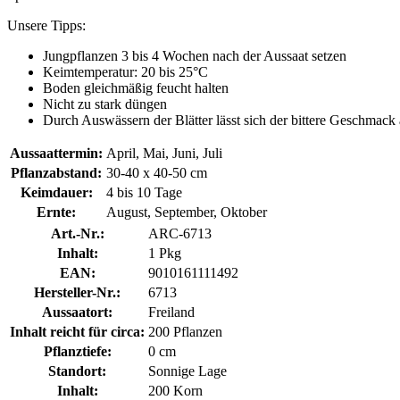
Unsere Tipps:
Jungpflanzen 3 bis 4 Wochen nach der Aussaat setzen
Keimtemperatur: 20 bis 25°C
Boden gleichmäßig feucht halten
Nicht zu stark düngen
Durch Auswässern der Blätter lässt sich der bittere Geschmack
Aussaattermin:
April, Mai, Juni, Juli
Pflanzabstand:
30-40 x 40-50 cm
Keimdauer:
4 bis 10 Tage
Ernte:
August, September, Oktober
Art.-Nr.:
ARC-6713
Inhalt:
1 Pkg
EAN:
9010161111492
Hersteller-Nr.:
6713
Aussaatort:
Freiland
Inhalt reicht für circa:
200 Pflanzen
Pflanztiefe:
0 cm
Standort:
Sonnige Lage
Inhalt:
200 Korn