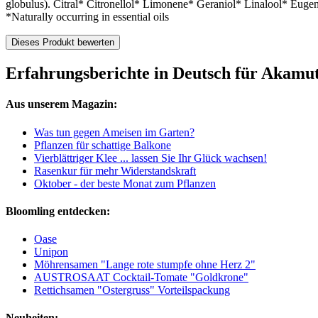
globulus). Citral* Citronellol* Limonene* Geraniol* Linalool* Euge
*Naturally occurring in essential oils
Dieses Produkt bewerten
Erfahrungsberichte in Deutsch für Akamu
Aus unserem Magazin:
Was tun gegen Ameisen im Garten?
Pflanzen für schattige Balkone
Vierblättriger Klee ... lassen Sie Ihr Glück wachsen!
Rasenkur für mehr Widerstandskraft
Oktober - der beste Monat zum Pflanzen
Bloomling entdecken:
Oase
Unipon
Möhrensamen "Lange rote stumpfe ohne Herz 2"
AUSTROSAAT Cocktail-Tomate "Goldkrone"
Rettichsamen "Ostergruss" Vorteilspackung
Neuheiten: