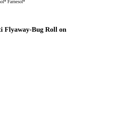
nol* Farnesol*
ti Flyaway-Bug Roll on