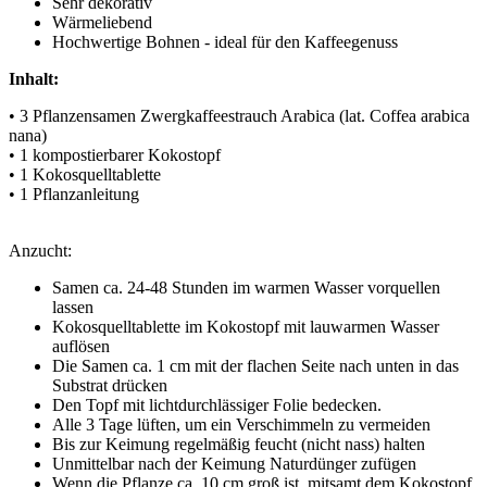
Sehr dekorativ
Wärmeliebend
Hochwertige Bohnen - ideal für den Kaffeegenuss
Inhalt:
• 3 Pflanzensamen Zwergkaffeestrauch Arabica (lat. Coffea arabica
nana)
• 1 kompostierbarer Kokostopf
• 1 Kokosquelltablette
• 1 Pflanzanleitung
Anzucht:
Samen ca. 24-48 Stunden im warmen Wasser vorquellen
lassen
Kokosquelltablette im Kokostopf mit lauwarmen Wasser
auflösen
Die Samen ca. 1 cm mit der flachen Seite nach unten in das
Substrat drücken
Den Topf mit lichtdurchlässiger Folie bedecken.
Alle 3 Tage lüften, um ein Verschimmeln zu vermeiden
Bis zur Keimung regelmäßig feucht (nicht nass) halten
Unmittelbar nach der Keimung Naturdünger zufügen
Wenn die Pflanze ca. 10 cm groß ist, mitsamt dem Kokostopf