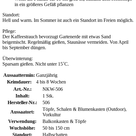
in ein größeres Gefäß pflanzen
Standort:
Hell und warm. Im Sommer ist auch ein Standort im Freien möglich.
Pflege:
Der Kaffeestrauch bevorzugt Gartenerde mit etwas Sand
beigemischt. Regelmäßig gießen, Staunässe vermeiden. Von April
bis September düngen.
Überwinterung:
Sparsam gießen. Nicht unter 15˚C.
Aussaattermin:
Ganzjährig
Keimdauer:
4 bis 8 Wochen
Art.-Nr.:
NKW-506
Inhalt:
1 Stk.
Hersteller-Nr.:
506
Töpfe, Schalen & Blumenkasten (Outdoor),
Aussaatort:
Vorkultur
Verwendung:
Balkonkasten & Töpfe
Wuchshöhe:
50 bis 150 cm
Standort:
Halbschatten